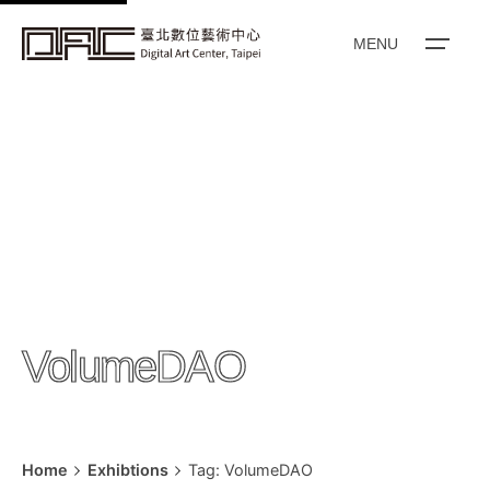
k
i
MENU
p
t
o
c
o
n
t
e
n
t
VolumeDAO
Home
Exhibtions
Tag: VolumeDAO