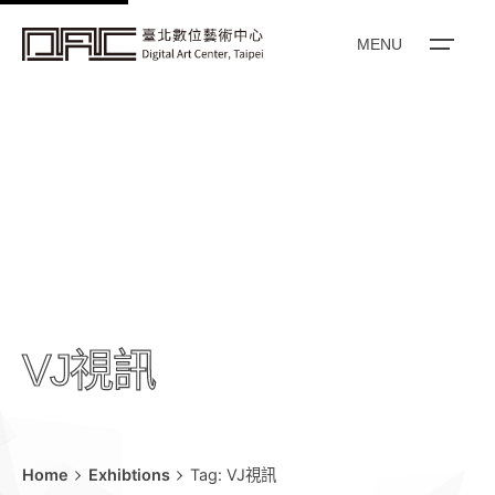
k
i
MENU
p
t
o
c
o
n
t
e
n
t
VJ視訊
Home
Exhibtions
Tag: VJ視訊