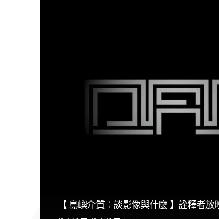
【 島嶼介質：談影像與什麼 】詮釋者放