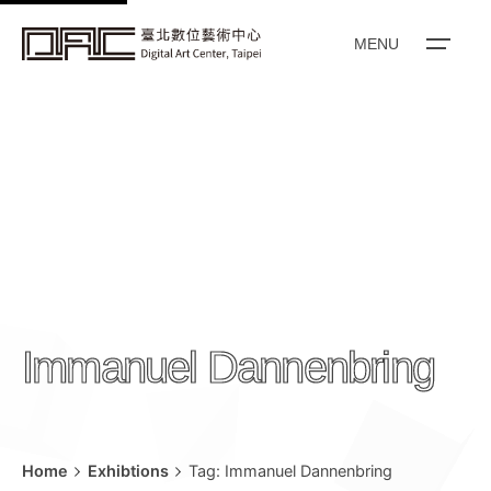
k
i
MENU
p
t
o
c
o
n
t
e
n
t
Immanuel Dannenbring
Home
Exhibtions
Tag: Immanuel Dannenbring