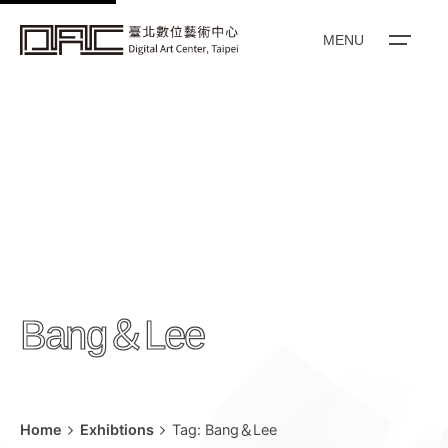
k
i
MENU
p
t
o
c
o
n
t
e
n
t
Bang＆Lee
Home
Exhibtions
Tag: Bang＆Lee