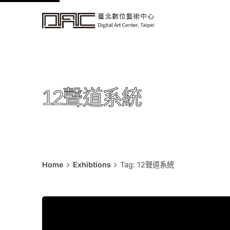
k
i
p
t
o
c
12聲道系統
o
n
t
e
n
t
Home
Exhibtions
Tag: 12聲道系統