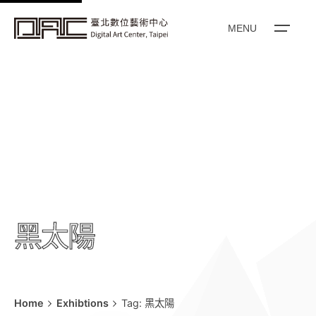
k
i
MENU
p
t
o
c
o
n
t
e
n
t
黑太陽
Home
Exhibtions
Tag: 黑太陽