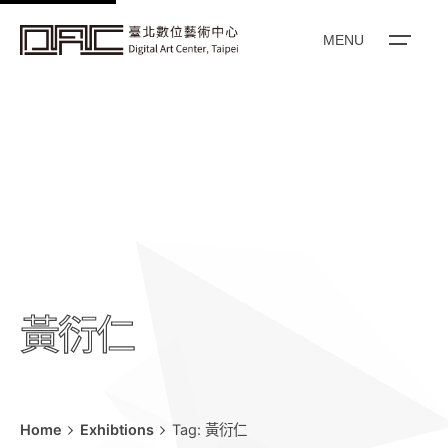
k
i
MENU
p
t
o
c
o
n
t
e
n
t
黃衍仁
Home
Exhibtions
Tag: 黃衍仁