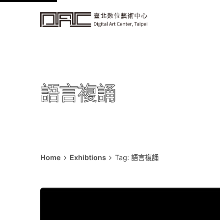
k
i
p
t
o
c
語言複誦
o
n
t
e
n
t
Home
Exhibtions
Tag: 語言複誦