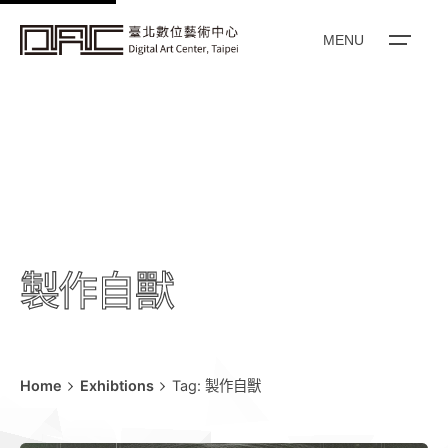
k
i
MENU
p
t
o
c
o
n
t
e
製作自獸
n
t
Home
Exhibtions
Tag: 製作自獸