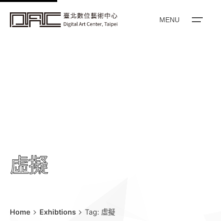
k
i
MENU
p
t
o
c
o
n
t
e
n
t
虛擬
Home
Exhibtions
Tag: 虛擬