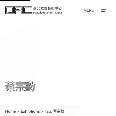
k
i
MENU
p
t
o
c
o
n
t
e
n
t
蔡宗勳
Home
Exhibtions
Tag: 蔡宗勳