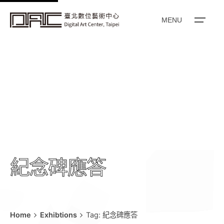
k
i
MENU
p
t
o
c
o
n
t
e
n
t
紀念碑應答
Home
Exhibtions
Tag: 紀念碑應答