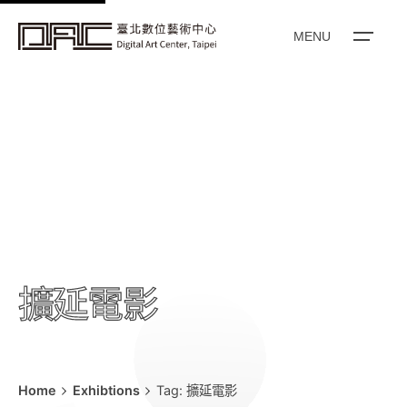
k
i
MENU
p
t
o
c
o
n
t
e
n
t
擴延電影
Home
Exhibtions
Tag: 擴延電影