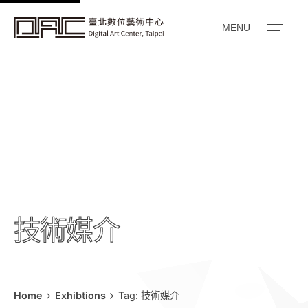
k
i
MENU
p
t
o
c
o
n
t
e
n
t
技術媒介
Home
Exhibtions
Tag: 技術媒介