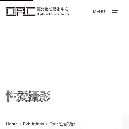
k
i
MENU
p
t
o
c
o
n
t
e
n
t
性愛攝影
Home
Exhibtions
Tag: 性愛攝影