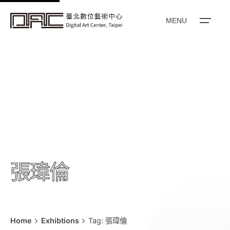
k
i
MENU
p
t
o
c
o
n
t
e
n
t
張瑋倫
Home
Exhibtions
Tag: 張瑋倫