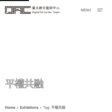
k
i
MENU
p
t
o
c
o
n
t
e
n
t
平權共融
Home
Exhibtions
Tag: 平權共融