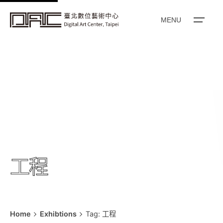
k
i
MENU
p
t
o
c
o
n
t
e
n
t
工程
Home
Exhibtions
Tag: 工程