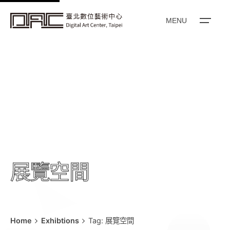
k
i
MENU
p
t
o
c
o
n
t
e
n
t
展覽空間
Home
Exhibtions
Tag: 展覽空間