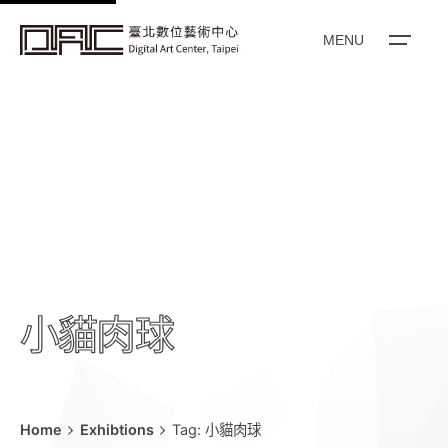
k
i
MENU
p
t
o
c
o
n
t
e
n
t
小貓肉球
Home
Exhibtions
Tag: 小貓肉球