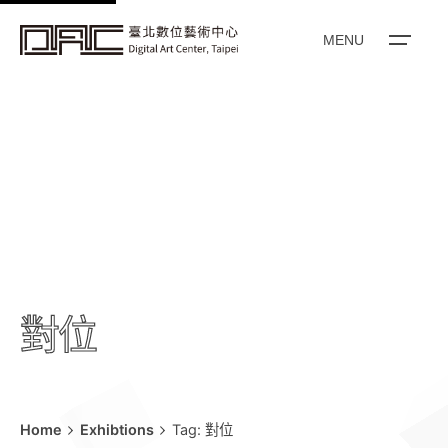
k
i
MENU
p
t
o
c
o
n
t
e
n
t
對位
Home
Exhibtions
Tag: 對位