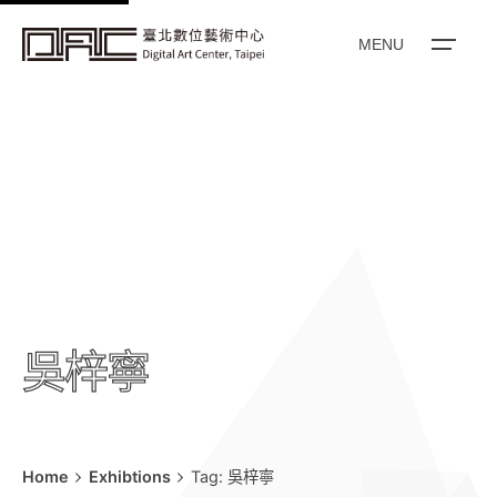
k
i
MENU
p
t
o
c
o
n
t
e
n
t
吳梓寧
Home
Exhibtions
Tag: 吳梓寧