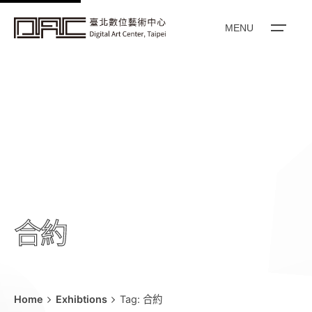
k
i
MENU
p
t
o
c
o
n
t
e
n
t
合約
Home
Exhibtions
Tag: 合約