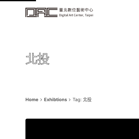
k
i
p
t
o
c
北投
o
n
t
e
n
t
Home
Exhibtions
Tag: 北投