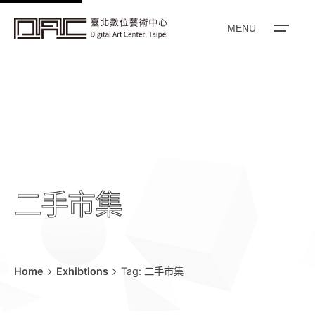
k
i
MENU
p
t
o
c
o
n
t
e
二手市集
n
t
Home
Exhibtions
Tag: 二手市集