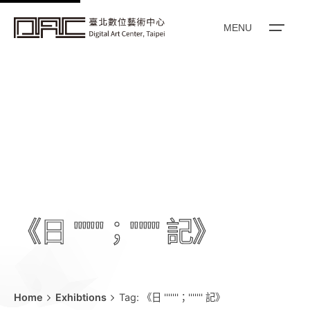
k
i
MENU
p
t
o
c
o
n
t
e
n
t
《日 '''''''；''''''' 記》
Home
Exhibtions
Tag: 《日 '''''''；''''''' 記》