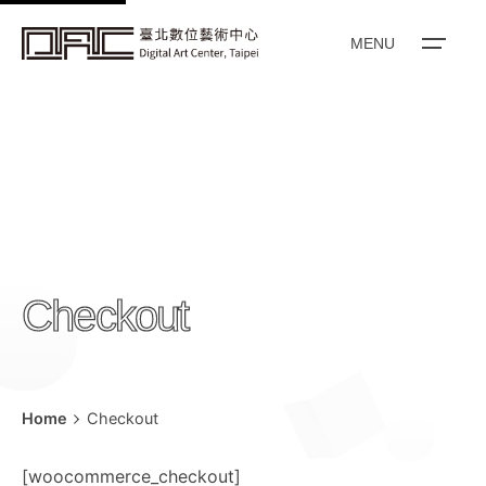
to
content
MENU
Checkout
Home
Checkout
[woocommerce_checkout]